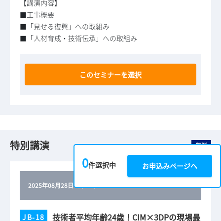
【講演内容】
■工事概要
■「見せる復興」への取組み
■「人材育成・技術伝承」への取組み
このセミナーを選択
特別講演
無料
0
件選択中
お申込みページへ
2025年08月28日（木）
｜
14:30
～
15:15
技術者平均年齢24歳！CIM×3DPの現場最
JB-18