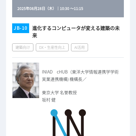
2025年08月28日（木）
｜
10:30
～
11:15
進化するコンピュータが変える建築の未
JB-10
来
建築向け
DX・生産性向上
AI活用
INIAD cHUB（東洋大学情報連携学学術
実業連携機構) 機構長／
東京大学 名誉教授
坂村 健