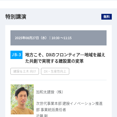
特別講演
無料
2025年08月27日（水）
｜
10:30
～
11:15
地方こそ、DXのフロンティア─地域を越え
JB-3
た共創で実現する建設業の変革
建設＆土木 向け
DX・生産性向上
加和太建設（株）
次世代事業本部 建設イノベーション推進
部 事業統括責任者
近藤 剛