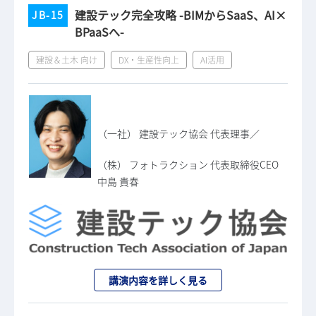
建設テック完全攻略 -BIMからSaaS、AI×
JB-15
BPaaSへ-
建設＆土木 向け
DX・生産性向上
AI活用
（一社） 建設テック協会 代表理事／
（株） フォトラクション 代表取締役CEO
中島 貴春
講演内容を詳しく見る