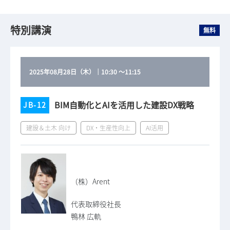
特別講演
無料
2025年08月28日（木）
｜
10:30
～
11:15
BIM自動化とAIを活用した建設DX戦略
JB-12
建設＆土木 向け
DX・生産性向上
AI活用
（株）Arent
代表取締役社長
鴨林 広軌