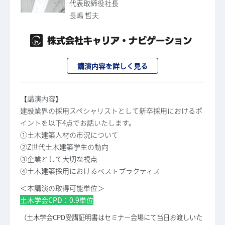
代表取締役社長
長嶋 哲夫
講演内容を詳しく見る
【講演内容】
建設業界の採用スペシャリストとして新卒採用におけるポ
イントを以下4点でお話いたします。
①土木建築人材の市況について
②Z世代土木建築学生の動向
③企業として大切な視点
④土木建築採用におけるベストプラクティス
＜本講演の取得可能単位＞
土木学会CPD：0.9単位
（土木学会CPD受講証明書はセミナー会場にて当日お渡しいた