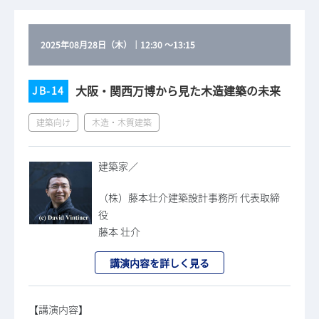
2025年08月28日（木）
｜
12:30
～
13:15
大阪・関西万博から見た木造建築の未来
JB-14
建築向け
木造・木質建築
建築家／
（株）藤本壮介建築設計事務所 代表取締
役
藤本 壮介
講演内容を詳しく見る
【講演内容】