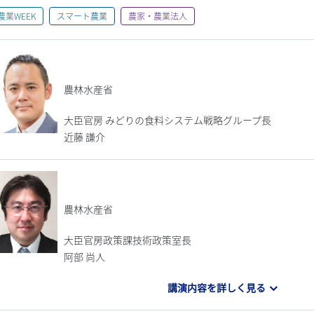
農業WEEK
スマート農業
農家・農業法人
農林水産省
大臣官房 みどりの食料システム戦略グループ長
近藤 謙介
農林水産省
大臣官房政策課技術政策室長
阿部 尚人
講演内容を詳しく見る