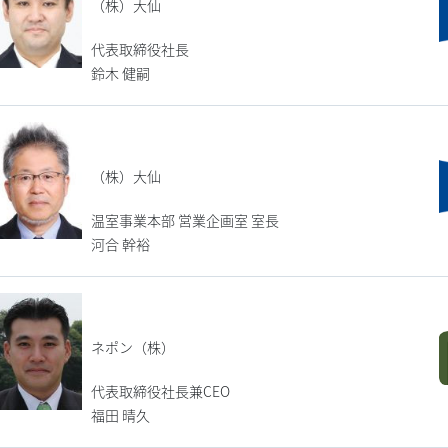
（株）大仙
代表取締役社長
鈴木 健嗣
（株）大仙
温室事業本部 営業企画室 室長
河合 幹裕
ネポン（株）
代表取締役社長兼CEO
福田 晴久