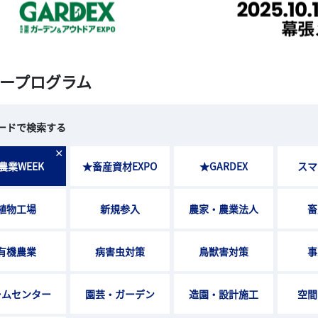
ープログラム
ードで検索する
×
農業WEEK
★畜産資材EXPO
★GARDEX
スマ
植物工場
新規参入
農家・農業法人
畜
有機農業
病害虫対策
鳥獣害対策
事
ームセンター
園芸・ガーデン
造園・設計施工
空間