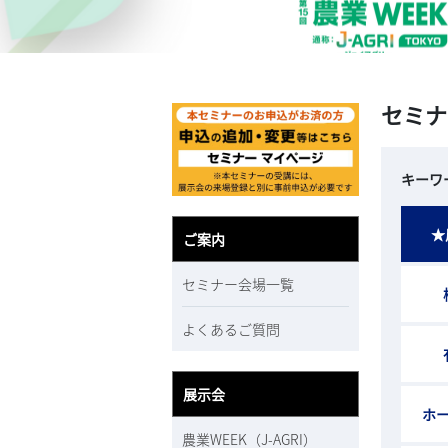
セミナ
キーワ
★
ご案内
セミナー会場一覧
よくあるご質問
展示会
ホ
農業WEEK（J-AGRI）