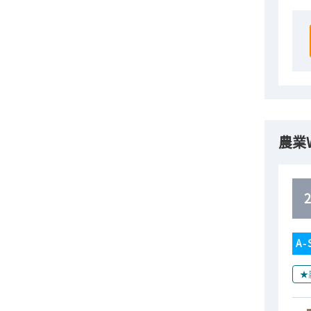
農業
A-
★