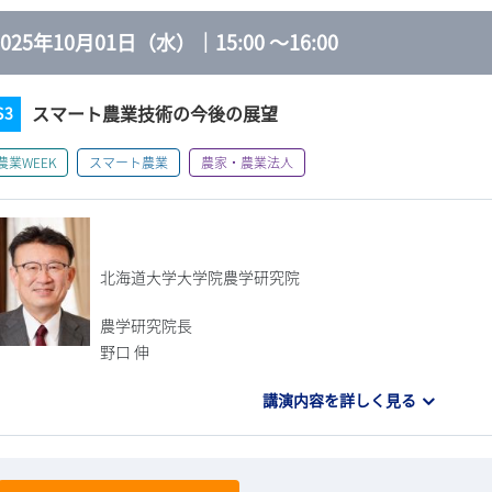
2025年10月01日（水）
｜
15:00
～
16:00
スマート農業技術の今後の展望
S3
農業WEEK
スマート農業
農家・農業法人
北海道大学大学院農学研究院
農学研究院長
野口 伸
講演内容を詳しく見る