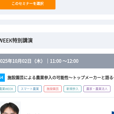
このセミナーを選択
WEEK特別講演
2025年10月02日（木）
｜
11:00
～
12:00
施設園芸による農業参入の可能性～トップメーカーと語る
S4
農業WEEK
スマート農業
施設園芸
新規参入
農家・農業法人