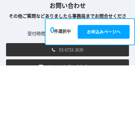
お問い合わせ
その他ご質問などありましたら事務局までお問合せくださ
い。
0
件選択中
お申込みページへ
受付時間 10:00～18:00 土日祝を除く
03-6733-3639
ntw-con.jp@rxglobal.com
ご利用条件
個人情報保護方針
個人情報に関する修正・利用停止など
［来場者向け］特定商取引法に基づく表示
クッキーポリシー
クッキーの設定