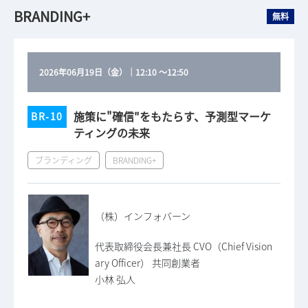
BRANDING+
無料
2026年06月19日（金）
｜
12:10
～
12:50
施策に"確信"をもたらす、予測型マーケ
BR-10
ティングの未来
ブランディング
BRANDING+
（株）インフォバーン
代表取締役会長兼社長 CVO（Chief Vision
ary Officer） 共同創業者
小林 弘人