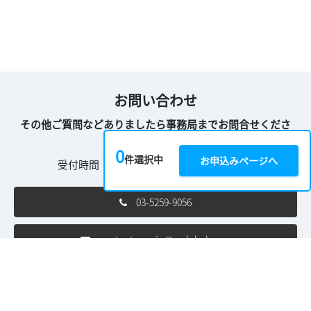
お問い合わせ
その他ご質問などありましたら事務局までお問合せくださ
い。
0
件選択中
お申込みページへ
受付時間 10:00～18:00（土日祝を除く）
03-5259-9056
content-con.jp@rxglobal.com
ご利用条件