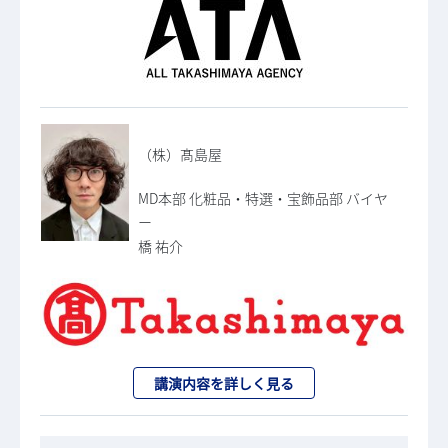
（株）髙島屋
MD本部 化粧品・特選・宝飾品部 バイヤ
ー
橋 祐介
講演内容を詳しく見る