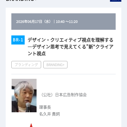
2026年06月17日（水）
｜
10:40
～
11:20
デザイン・クリエィティブ視点を理解する
BR-1
―デザイン思考で見えてくる"新"クライア
ント視点
ブランディング
BRANDING+
（公社）日本広告制作協会
理事長
名久井 貴詞