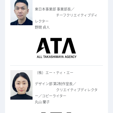
東日本事業部 事業部長／
チーフクリエイティブディ
レクター
野間 貞人
（株）エー・ティ・エー
デザイン部 第2制作室長／
クリエイティブディレクタ
ー／コピーライター
丸山 蘭子