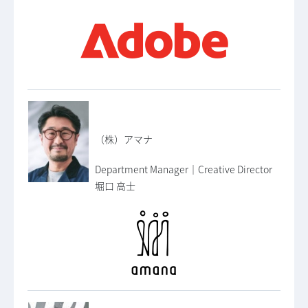
（株）アマナ
Department Manager｜Creative Director
堀口 高士