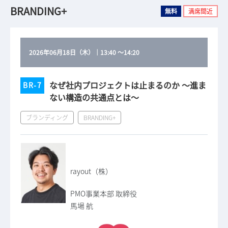
BRANDING+
無料
満席間近
2026年06月18日（木）
｜
13:40
～
14:20
なぜ社内プロジェクトは止まるのか ～進ま
BR-7
ない構造の共通点とは～
ブランディング
BRANDING+
rayout（株）
PMO事業本部 取締役
馬場 航