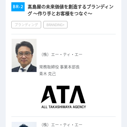
髙島屋の未来価値を創造するブランディン
BR-2
グ 〜作り手とお客様をつなぐ〜
ブランディング
BRANDING+
（株）エー・ティ・エー
常務取締役 事業本部長
青木 克己
（株）エー・ティ・エー