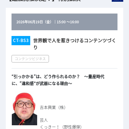
2026年06月19日（金）
｜
15:00
～
16:00
世界観で人を惹きつけるコンテンツづく
CT-BS3
り
コンテンツビジネス
“引っかかる”は、どう作られるのか？ 〜量産時代
に、“違和感”が武器になる理由〜
吉本興業（株）
芸人
くっきー！（野性爆弾）