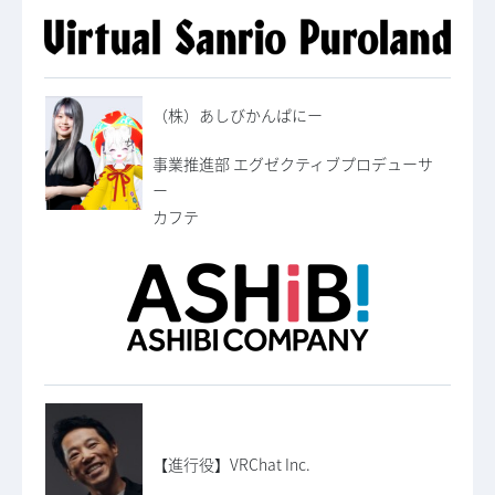
（株）あしびかんぱにー
事業推進部 エグゼクティブプロデューサ
ー
カフテ
【進行役】VRChat Inc.