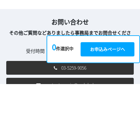
お問い合わせ
その他ご質問などありましたら事務局までお問合せくださ
い。
0
件選択中
お申込みページへ
受付時間 10:00～18:00（土日祝を除く）
03-5259-9056
content-con.jp@rxglobal.com
ご利用条件
個人情報保護方針
個人情報に関する修正・利用停止など
［来場者向け］特定商取引法に基づく表示