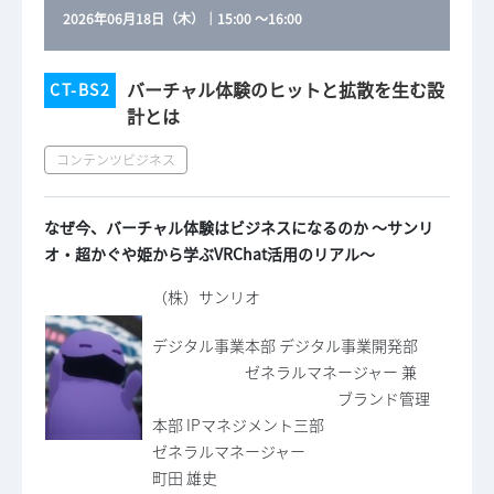
2026年06月18日（木）
｜
15:00
～
16:00
バーチャル体験のヒットと拡散を生む設
CT-BS2
計とは
コンテンツビジネス
なぜ今、バーチャル体験はビジネスになるのか 〜サンリ
オ・超かぐや姫から学ぶVRChat活用のリアル〜
（株）サンリオ
デジタル事業本部 デジタル事業開発部
ゼネラルマネージャー 兼
ブランド管理
本部 IPマネジメント三部
ゼネラルマネージャー
町田 雄史