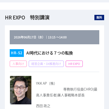
HR EXPO 特別講演
無料
2026年06月17日（水）
｜
13:15
～
14:00
AI時代における７つの転換
HR-S2
人事向け
経営企画・DX推進向け
HR EXPO
YKK AP（株）
専務執行役員CHRO(最
高人事責任者)兼人事戦略本部長
西田 政之