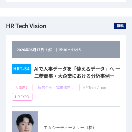
HR Tech Vision
無料
2026年06月17日（水）
｜
15:30
～
16:15
AIで人事データを「使えるデータ」へ ー
HRT-S4
三菱商事・大企業における分析事例ー
人事向け
経営企画・DX推進向け
HR Tech Vision
HR EXPO
エムシーディースリー（株）