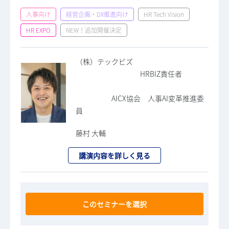
人事向け
経営企画・DX推進向け
HR Tech Vision
HR EXPO
NEW！追加開催決定
（株）テックビズ
HRBIZ責任者
AICX協会 人事AI変革推進委
員
藤村 大輔
講演内容を詳しく見る
このセミナーを選択