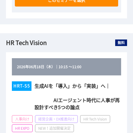
このセミナーを選択
HR Tech Vision
無料
2026年06月18日（木）
｜
10:15
～
11:00
生成AIを「導入」から「実装」へ｜
HRT-S5
AIエージェント時代に人事が再
設計すべき5つの論点
人事向け
経営企画・DX推進向け
HR Tech Vision
HR EXPO
NEW！追加開催決定