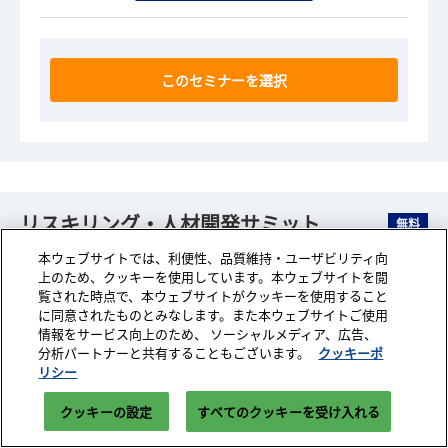
このセミナーを選択
リスキリング・人材開発サミット
無料
本ウェブサイトでは、利便性、品質維持・ユーザビリティ向
上のため、クッキーを使用しています。本ウェブサイトを閲
覧された時点で、本ウェブサイトがクッキーを使用すること
2026年06月17日（水）
｜
10:00
～
10:45
に同意されたものとみなします。また本ウェブサイトご使用
情報をサービス向上のため、 ソーシャルメディア、広告、
分析パートナーと共有することもございます。
クッキーポ
なぜ研修は成果につながらないの
RESKILL-S1
リシー
か？― 行動変容を促す“学習設
クッキーの設定
すべてのクッキーを受け入れる
計”のポイント