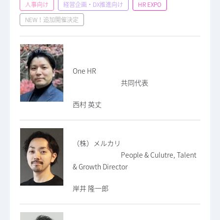
人事向け
経営企画・DX推進向け
HR EXPO
NEW！追加開催決定
One HR
共同代表
西村 英丈
（株）メルカリ
People & Culutre, Talent
& Growth Director
岸井 隆一郎