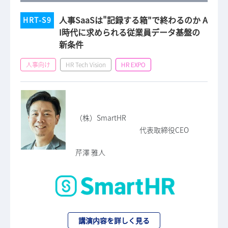
人事SaaSは"記録する箱"で終わるのか A
HRT-S9
I時代に求められる従業員データ基盤の
新条件
人事向け
HR Tech Vision
HR EXPO
（株）SmartHR
代表取締役CEO
芹澤 雅人
講演内容を詳しく見る