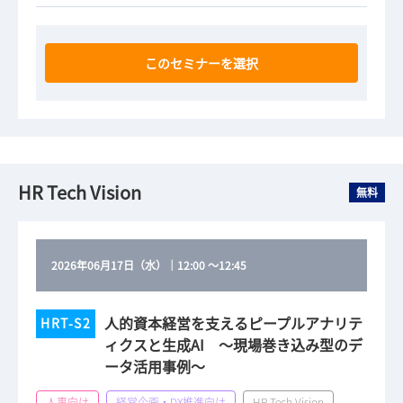
このセミナーを選択
HR Tech Vision
無料
2026年06月17日（水）
｜
12:00
～
12:45
人的資本経営を支えるピープルアナリテ
HRT-S2
ィクスと生成AI ～現場巻き込み型のデ
ータ活用事例～
人事向け
経営企画・DX推進向け
HR Tech Vision