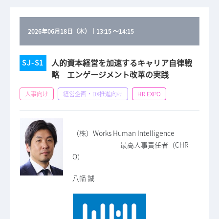
2026年06月18日（木）
｜
13:15
～
14:15
人的資本経営を加速するキャリア自律戦
SJ-S1
略 エンゲージメント改革の実践
人事向け
経営企画・DX推進向け
HR EXPO
（株）Works Human Intelligence
最高人事責任者（CHR
O）
八幡 誠