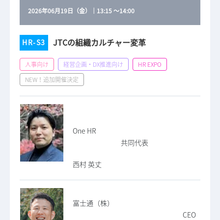
2026年06月19日（金）
｜
13:15
～
14:00
JTCの組織カルチャー変革
HR-S3
人事向け
経営企画・DX推進向け
HR EXPO
NEW！追加開催決定
One HR
共同代表
西村 英丈
富士通（株）
CEO