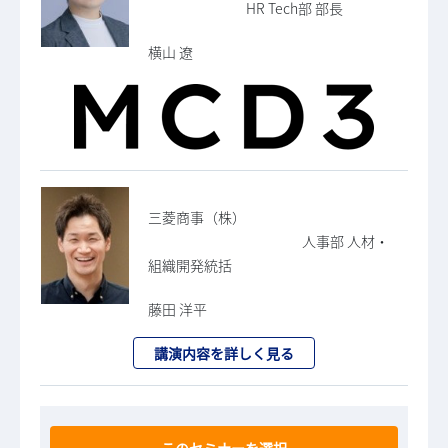
HR Tech部 部長
横山 遼
三菱商事（株）
人事部 人材・
組織開発統括
藤田 洋平
講演内容を詳しく見る