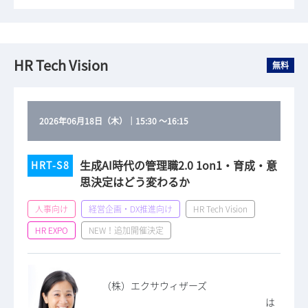
HR Tech Vision
無料
2026年06月18日（木）
｜
15:30
～
16:15
生成AI時代の管理職2.0 1on1・育成・意
HRT-S8
思決定はどう変わるか
人事向け
経営企画・DX推進向け
HR Tech Vision
HR EXPO
NEW！追加開催決定
（株）エクサウィザーズ
は