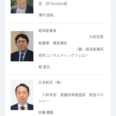
室 DX Division長
澤村 俊祐
経済産業省
大臣官房
秘書課 課長補佐
（兼）経済産業研
究所コンサルティングフェロー
堀 達也
日本航空（株）
人財本部 意識改革推進部 統括マネ
ジャー
佐藤 雅範