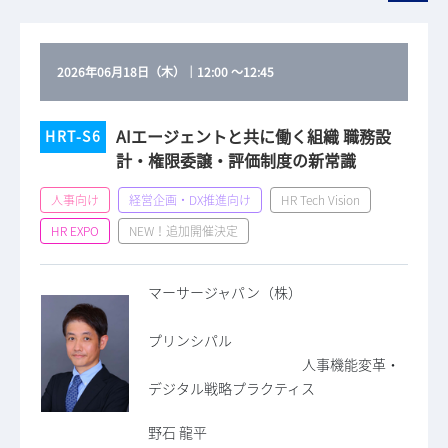
2026年06月18日（木）
｜
12:00
～
12:45
AIエージェントと共に働く組織 職務設
HRT-S6
計・権限委譲・評価制度の新常識
人事向け
経営企画・DX推進向け
HR Tech Vision
HR EXPO
NEW！追加開催決定
マーサージャパン（株）
プリンシパル
人事機能変革・
デジタル戦略プラクティス
野石 龍平