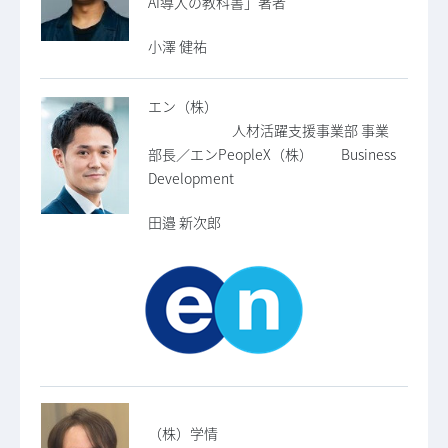
AI導入の教科書」著者
小澤 健祐
エン（株）
人材活躍支援事業部 事業
部長／エンPeopleX（株） Business
Development
田邉 新次郎
（株）学情