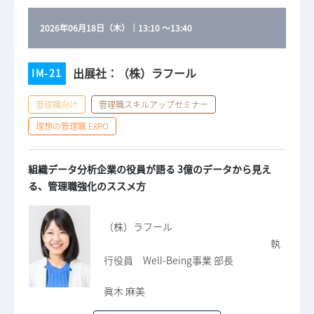
2026年06月18日（木）
｜
13:10
～
13:40
出展社：（株）ラフール
IM-21
管理職向け
管理職スキルアップセミナー
理想の管理職 EXPO
組織データ分析企業の役員が語る 3億のデータから見え
る、管理職強化のススメ方
（株）ラフール
執
行役員 Well-Being事業 部長
眞木 麻美