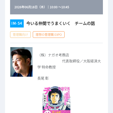
2026年06月18日（木）
｜
10:00
～
10:45
今いる仲間でうまくいく チームの話
IM-S4
管理職向け
理想の管理職 EXPO
（株）ナガオ考務店
代表取締役／大阪経済大
学 特命教授
長尾 彰