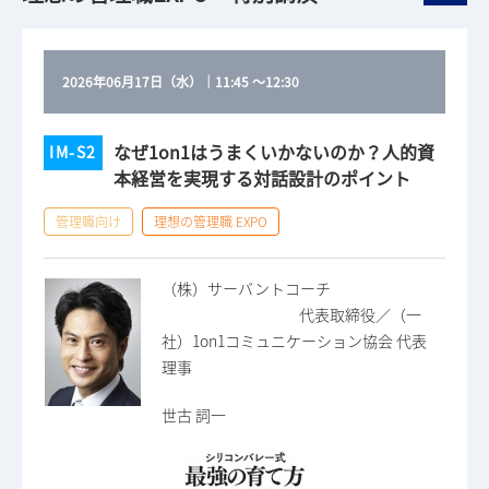
2026年06月17日（水）
｜
11:45
～
12:30
なぜ1on1はうまくいかないのか？人的資
IM-S2
本経営を実現する対話設計のポイント
管理職向け
理想の管理職 EXPO
（株）サーバントコーチ
代表取締役／（一
社）1on1コミュニケーション協会 代表
理事
世古 詞一