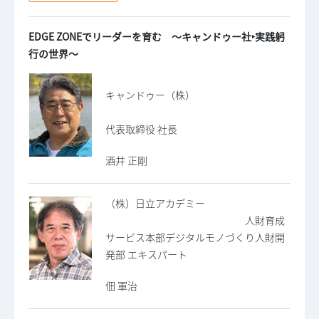
EDGE ZONEでリーダーを育む ～キャンドゥー社‣実践躬
行の世界～
キャンドゥー（株）
代表取締役 社長
酒井 正剛
（株）日立アカデミー
人財育成
サービス本部デジタルモノづくり人財開
発部 エキスパート
佃 軍治