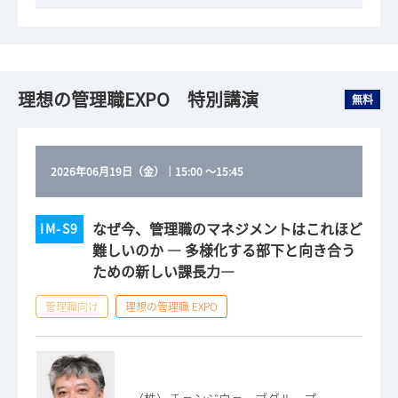
理想の管理職EXPO 特別講演
無料
2026年06月19日（金）
｜
15:00
～
15:45
なぜ今、管理職のマネジメントはこれほど
IM-S9
難しいのか ― 多様化する部下と向き合う
ための新しい課長力―
管理職向け
理想の管理職 EXPO