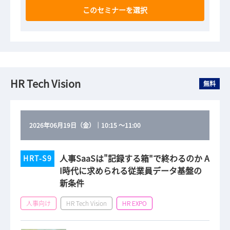
このセミナーを選択
HR Tech Vision
無料
2026年06月19日（金）
｜
10:15
～
11:00
人事SaaSは"記録する箱"で終わるのか A
HRT-S9
I時代に求められる従業員データ基盤の
新条件
人事向け
HR Tech Vision
HR EXPO