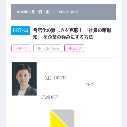
2026年06月17日（水）
｜
13:45
～
14:30
言語化の難しさを克服！ 「社員の暗黙
HRT-S3
知」 を企業の強みにする方法
人事向け
HR Tech Vision
HR EXPO
（株）LIGHTz
CEO
乙部 信吾