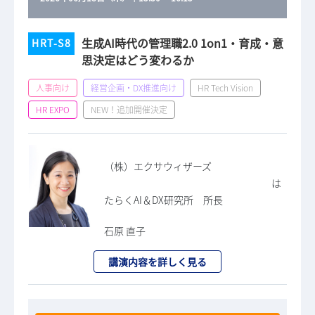
生成AI時代の管理職2.0 1on1・育成・意
HRT-S8
思決定はどう変わるか
人事向け
経営企画・DX推進向け
HR Tech Vision
HR EXPO
NEW！追加開催決定
（株）エクサウィザーズ
は
たらくAI＆DX研究所 所長
石原 直子
講演内容を詳しく見る