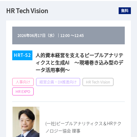
HR Tech Vision
無料
2026年06月17日（水）
｜
12:00
～
12:45
人的資本経営を支えるピープルアナリテ
HRT-S2
ィクスと生成AI ～現場巻き込み型のデ
ータ活用事例～
人事向け
経営企画・DX推進向け
HR Tech Vision
HR EXPO
(一社)ピープルアナリティクス＆HRテク
ノロジー協会 理事