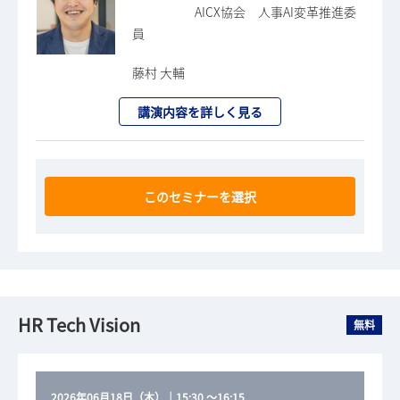
AICX協会 人事AI変革推進委
員
藤村 大輔
講演内容を詳しく見る
このセミナーを選択
HR Tech Vision
無料
2026年06月18日（木）
｜
15:30
～
16:15