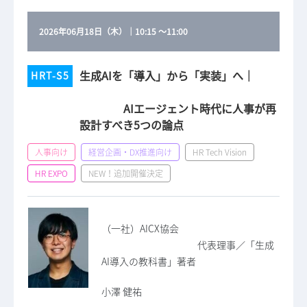
2026年06月18日（木）
｜
10:15
～
11:00
生成AIを「導入」から「実装」へ｜
HRT-S5
AIエージェント時代に人事が再
設計すべき5つの論点
人事向け
経営企画・DX推進向け
HR Tech Vision
HR EXPO
NEW！追加開催決定
（一社）AICX協会
代表理事／「生成
AI導入の教科書」著者
小澤 健祐