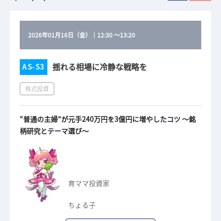
2026年01月16日（金）
｜
12:30
～
13:20
揺れる相場に冷静な戦略を
AS-S3
株式投資
“普通の主婦”が元手240万円を3億円に増やしたコツ ～銘
柄研究とテーマ選び～
育ママ投資家
ちょる子