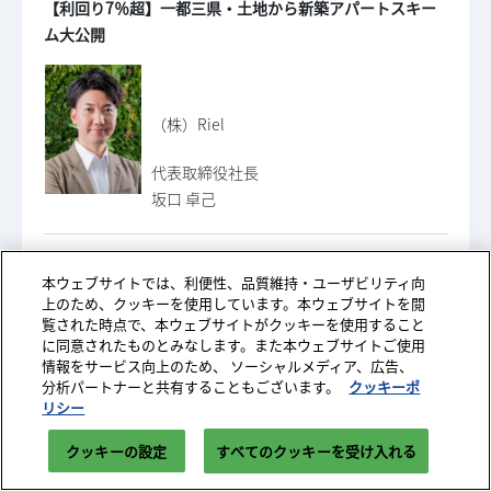
【利回り7％超】一都三県・土地から新築アパートスキー
ム大公開
（株）Riel
代表取締役社長
坂口 卓己
本ウェブサイトでは、利便性、品質維持・ユーザビリティ向
上のため、クッキーを使用しています。本ウェブサイトを閲
副業アカデミー
覧された時点で、本ウェブサイトがクッキーを使用すること
に同意されたものとみなします。また本ウェブサイトご使用
0
学長 / 株式会社レベクリ代表取締役
情報をサービス向上のため、 ソーシャルメディア、広告、
件選択中
お申込みページへ
小林 昌裕
分析パートナーと共有することもございます。
クッキーポ
リシー
講演内容を詳しく見る
クッキーの設定
すべてのクッキーを受け入れる