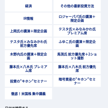
経済
その他の最新投資方法
ロジャーパパ氏の講演＋
IR情報
限定企画
テスタ氏×みなみかわ氏
上岡氏の講演＋限定企画
プレミアム席
テスタ氏×みなみかわ氏
ふゆこ氏の講演＋限定企
前方優先席
画
木野内氏の講演＋限定企
馬渕氏 前方優先席＋2ショ
画
ット撮影
藤本氏×八木氏 プレミア
藤本氏×八木氏 前方優先
ム席
席
暗号資産の“キホン”セミ
投資の“キホン”セミナー
ナー
徹底！米国株 集中講義