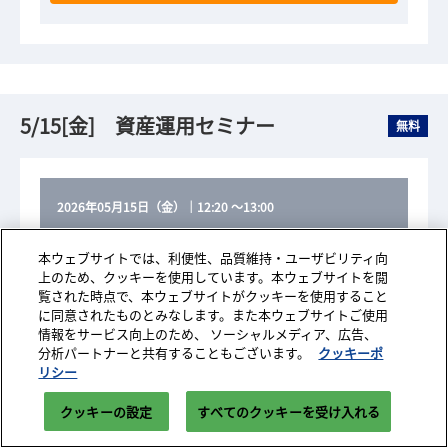
5/15[金] 資産運用セミナー
無料
2026年05月15日（金）
｜
12:20
～
13:00
本ウェブサイトでは、利便性、品質維持・ユーザビリティ向
ココザス（株）
EX-9
上のため、クッキーを使用しています。本ウェブサイトを閲
覧された時点で、本ウェブサイトがクッキーを使用すること
に同意されたものとみなします。また本ウェブサイトご使用
その他の最新投資方法
0
情報をサービス向上のため、 ソーシャルメディア、広告、
件選択中
お申込みページへ
分析パートナーと共有することもございます。
クッキーポ
リシー
安定収益が叶う小口別荘投資-高収益×自己利用の新しい
選択肢-
クッキーの設定
すべてのクッキーを受け入れる