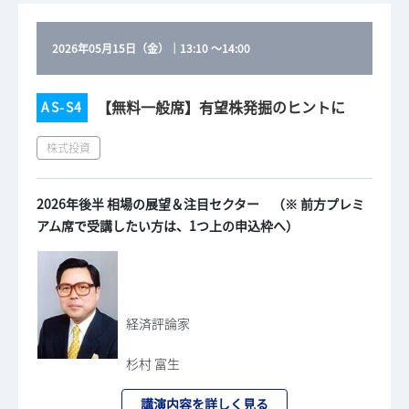
2026年05月15日（金）
｜
13:10
～
14:00
【無料一般席】有望株発掘のヒントに
AS-S4
株式投資
2026年後半 相場の展望＆注目セクター （※ 前方プレミ
アム席で受講したい方は、1つ上の申込枠へ）
経済評論家
杉村 富生
講演内容を詳しく見る