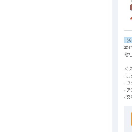
【
本
他
＜
- 
- 
- 
- 