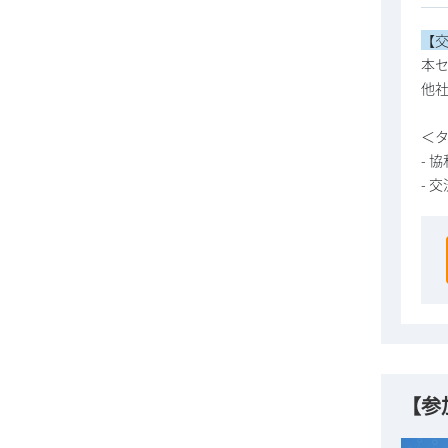
【
本
他
＜
- 
- 
【参