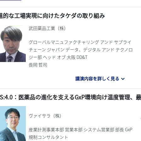
進的な工場実現に向けたタケダの取り組み
武田薬品工業（株）
グローバルマニュファクチャリング アンド サプライ
チェーン ジャパン データ、デジタル アンド テクノロ
ジー部 ヘッド オブ 大阪 DD&T
長岡 哲司
講演内容を詳しく見る
MS:4.0：医薬品の進化を支えるGxP環境向け温度管理、
ヴァイサラ（株）
産業計測事業本部 営業本部 システム営業部 部長 GxP
規制コンサルタント