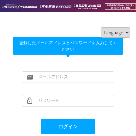
登録したメールアドレスとパスワードを入力してく
ださい
email
メールアドレス
lock_outline
パスワード
ログイン