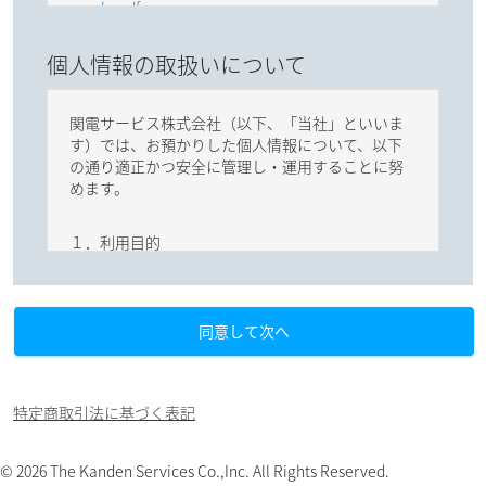
n_rule.pdf
個人情報の取扱いについて
■出店要項
https://machiichi.com/pdf/machiichi_2026Autum
関電サービス株式会社（以下、「当社」といいま
n_requirements.pdf
す）では、お預かりした個人情報について、以下
の通り適正かつ安全に管理し・運用することに努
めます。
１．利用目的
当社は、収集した個人情報（個人情報の定義は個
人情報保護法によります。）について、以下の目的
同意して次へ
のために利用いたします。
（１）イベント開催のため（申込受付、本人確
特定商取引法に基づく表記
認、ご連絡等）
（２）相談、お問い合わせへの回答のため
© 2026 The Kanden Services Co.,Inc. All Rights Reserved.