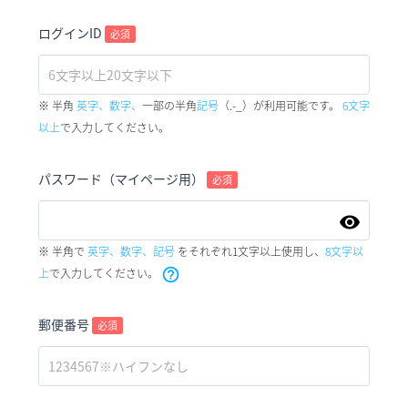
ログインID
必須
※ 半角
英字、数字、
一部の半角
記号
（.-_）が利用可能です。
6文字
以上
で入力してください。
パスワード（マイページ用）
必須
※ 半角で
英字、数字、記号
をそれぞれ1文字以上使用し、
8文字以
上
で入力してください。
help_outline
郵便番号
必須